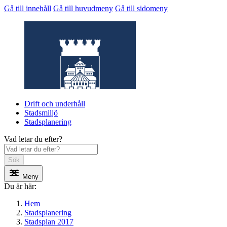
Gå till innehåll
Gå till huvudmeny
Gå till sidomeny
Drift och underhåll
Stadsmiljö
Stadsplanering
Vad letar du efter?
SBF Dokument
Sök
Meny
Du är här:
Hem
Stadsplanering
Stadsplan 2017